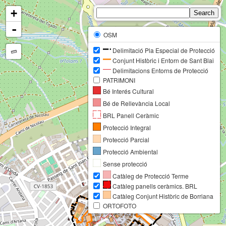
+
-
OSM
Delimitació Pla Especial de Protecció
Conjunt Històric i Entorn de Sant Blai
Delimitacions Entorns de Protecció
PATRIMONI
Bé Interés Cultural
Bé de Rellevància Local
BRL Panell Ceràmic
Protecció Integral
Protecció Parcial
Protecció Ambiental
Sense protecció
Catàleg de Protecció Terme
Catàleg panells ceràmics. BRL
Catàleg Conjunt Històric de Borriana
ORTOFOTO