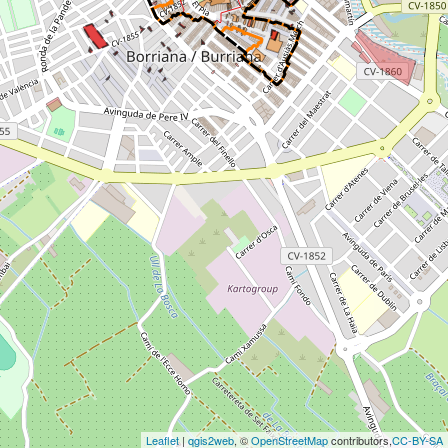
Leaflet
|
qgis2web
, ©
OpenStreetMap
contributors,
CC-BY-SA